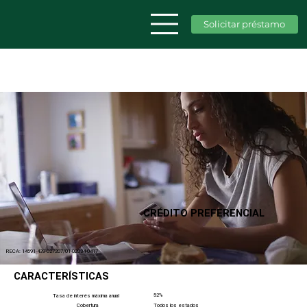
Solicitar préstamo
CRÉDITO PREFERENCIAL
RECA: 14591-439-027207/01-02034-0417
CARACTERÍSTICAS
52%
Tasa de interés máxima anual
Cobertura
Todos los estados