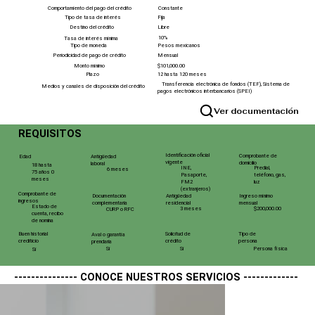
Comportamiento del pago del crédito
Constante
Tipo de tasa de interés
Fija
Libre
Destino del crédito
10%
Tasa de interés mínima
Pesos mexicanos
Tipo de moneda
Periodicidad de pago de crédito
Mensual
Monto mínimo
$101,000.00
Plazo
12 hasta 120 meses
Transferencia electrónica de fondos (TEF), Sistema de
Medios y canales de disposición del crédito
pagos electrónicos interbancarios (SPEI)
Ver documentación
REQUISITOS
Identificación oficial
Comprobante de
Edad
Antigüedad
vigente
domicilio
laboral
18 hasta
INE,
Predial,
6 meses
75 años 0
Pasaporte,
teléfono, gas,
meses
FM2
luz
(extranjeros)
Comprobante de
Documentación
Antigüedad
Ingreso mínimo
ingresos
complementaria
residencial
mensual
Estado de
3 meses
$200,000.00
CURP o RFC
cuenta, recibo
de nomina
Solicitud de
Tipo de
Buen historial
Aval o garantía
crédito
persona
crediticio
prendaria
Persona física
Si
Si
Si
--------------- CONOCE NUESTROS SERVICIOS -------------