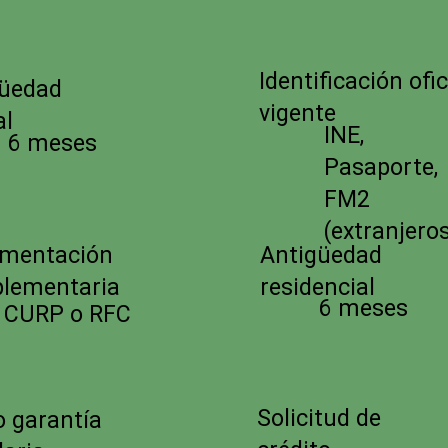
Identificación ofi
güedad
vigente
al
INE,
6 meses
Pasaporte,
FM2
(extranjero
Antigüedad
mentación
residencial
lementaria
6 meses
CURP o RFC
Solicitud de
o garantía