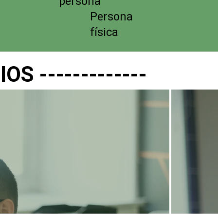
persona
Persona
física
S -------------