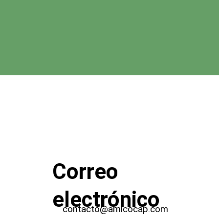
Correo
electrónico
contacto@amicocap.com