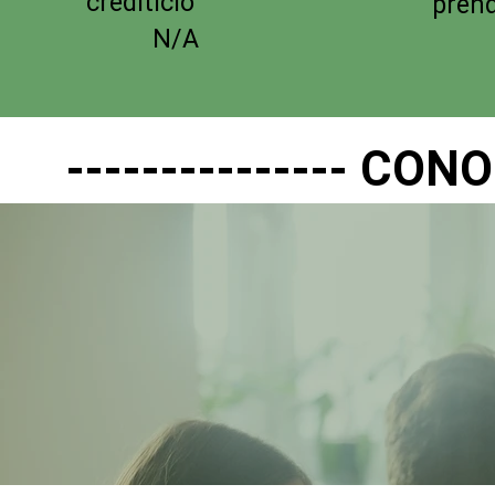
crediticio
prend
N/A
--------------- CO