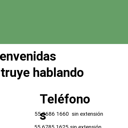
ienvenidas
struye hablando
Teléfono
s
55 3686 1660
sin extensión
55 6785 1625
sin extensión