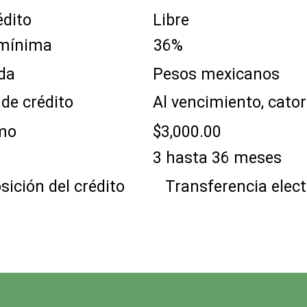
Libre
l crédito
erés mínima
36%
Pesos mexicanos
 moneda
Al vencimiento, cato
 pago de crédito
mínimo
$3,000.00
zo
3 hasta 36 meses
 disposición del crédit
Transferencia elect