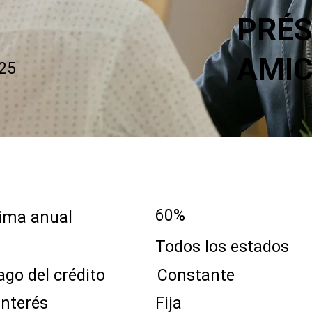
PRÉS
AMI
25
S
60%
s máxima anual
Todos los estados
el crédito
Constante
erés
Fija